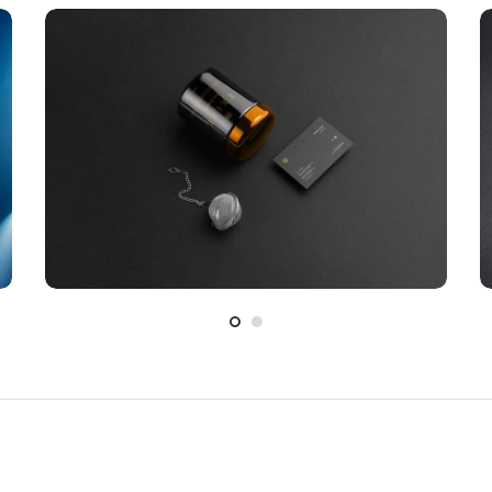
ELECTRONIC
Fusce pellentesque suscipit.