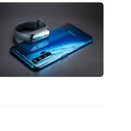
BRANDING
ELECTRONIC
Vivamus vestibulum ntulla