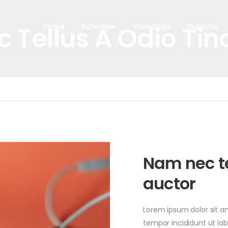
 Tellus A Odio Tinc
Home
Schedule
Standings
Playoffs
Nam nec te
auctor
Lorem ipsum dolor sit a
tempor incididunt ut lab