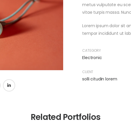
metus vulputate eu scele
vitae turpis massa. Nun
Lorem ipsum dolor sit a
tempor incididunt ut la
CATEGORY
Electronic
CLIENT
solli citudin lorem
Related Portfolios